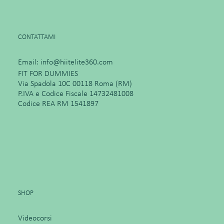
a
k
m
CONTATTAMI
Email: info@hiitelite360.com
FIT FOR DUMMIES
Via Spadola 10C 00118 Roma (RM)
P.IVA e Codice Fiscale 14732481008
Codice REA RM 1541897
SHOP
Videocorsi