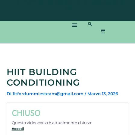
Vai
FREE SHIPPING AND 100 DAYS FREE RETURNS WITHIN NZ
al
WIDE
contenuto
LIBRI & MANUALI
CHI È MICHELE “SPREK” SPREGHINI
VIDEOCORSI & PROGRAMMI
CARRELLO
HIIT BUILDING
CONDITIONING
Di
fitfordummiesteam@gmail.com
/
Marzo 13, 2026
CHIUSO
Questo videocorso è attualmente chiuso
Accedi