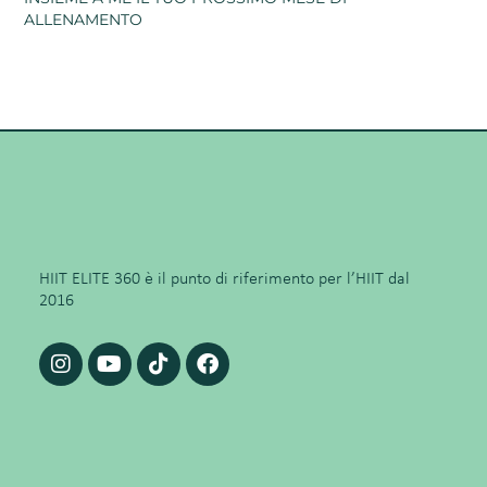
ALLENAMENTO
HIIT ELITE 360 è il punto di riferimento per l’HIIT dal
2016
I
Y
T
F
n
o
i
a
s
u
k
c
t
t
t
e
a
u
o
b
g
b
k
o
r
e
o