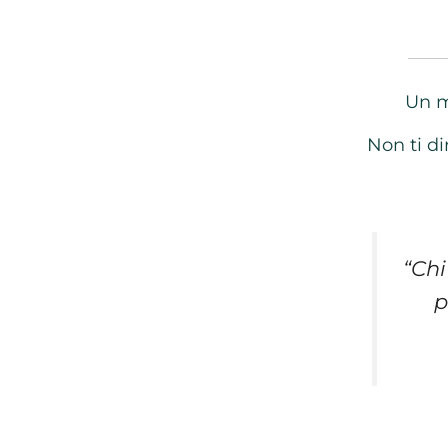
Un m
Non ti d
“Chi
p