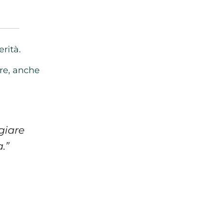
rità.
re, anche
giare
.”