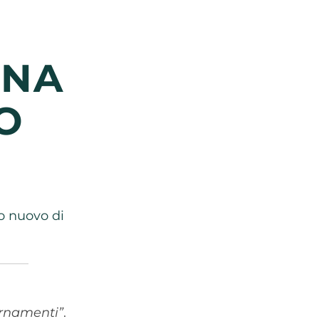
ENA
O
o nuovo di
rnamenti”
.