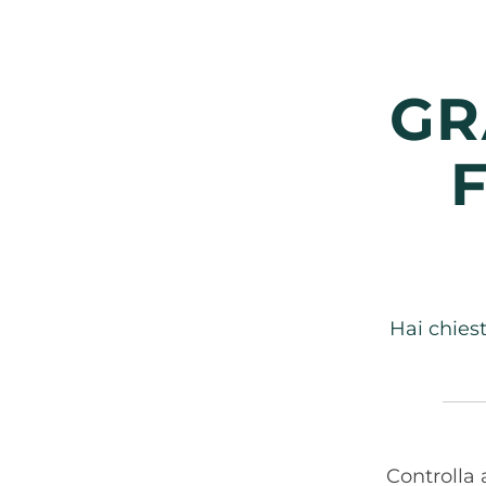
GR
Hai chies
Controlla